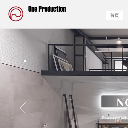
One Production
首頁
N
Presented