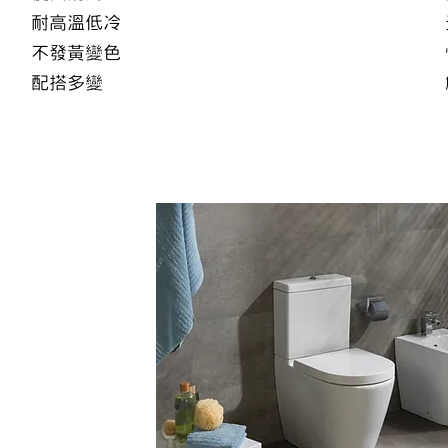
耐高溫低冷
不發黃變色
配搭多變