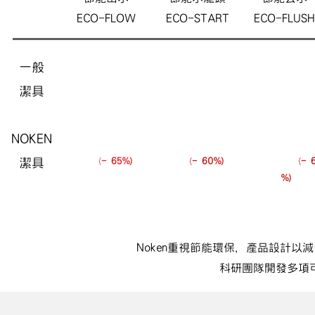
ECO-FLOW
ECO-START
ECO-FLUSH
一般
20l/min x 5 min:
12l/min x 0.5 min
9l/f x 1 flush:
潔具
100l
: 6l
NOKEN
7l/min x 5 min:
5l/min x 0.5 min:
4.5/3l/f x 1
潔具
35l
(
- 65%)
2.5l
(
- 60%)
flush: 3.5l
(
- 
%)
Noken重視節能環保，產品設計
科研團隊開發多項