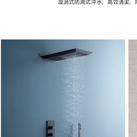
漩渦式防濺式沖水，高效清潔，