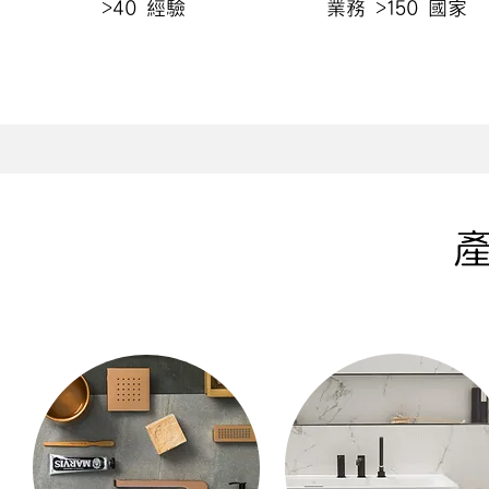
>40 經驗
業務 >150 國家
​